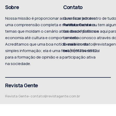
Sobre
Contato
Nossa missão é proporcionar aos nossos leitores
Quer ficar por dentro de tu
uma compreensão completa e multifacetada dos
Revista Gente
ou tem algum
temas que moldam o cenário atual, desde política e
feedback? Estamos aqui para
economia até cultura e comportamento.
contato conosco através do
Acreditamos que uma boa notícia vai além da
E-mail:
contato@revistagen
simples informação; ela é uma ferramenta essencial
tel
.(11)91754-6532
para a formação de opinião e a participação ativa
na sociedade.
Revista Gente
Revista Gente-
contato@revistagente.com.br