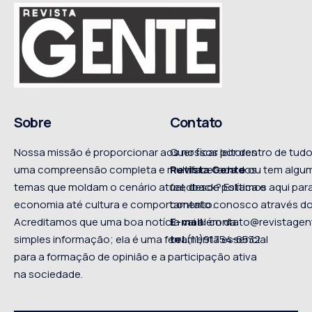
Sobre
Contato
Nossa missão é proporcionar aos nossos leitores
Quer ficar por dentro de tu
uma compreensão completa e multifacetada dos
Revista Gente
ou tem algum
temas que moldam o cenário atual, desde política e
feedback? Estamos aqui para
economia até cultura e comportamento.
contato conosco através do
Acreditamos que uma boa notícia vai além da
E-mail:
contato@revistagen
simples informação; ela é uma ferramenta essencial
tel
.(11)91754-6532
para a formação de opinião e a participação ativa
na sociedade.