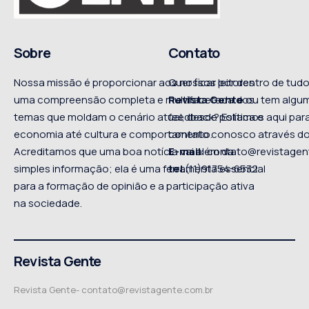
Sobre
Contato
Nossa missão é proporcionar aos nossos leitores
Quer ficar por dentro de tu
uma compreensão completa e multifacetada dos
Revista Gente
ou tem algum
temas que moldam o cenário atual, desde política e
feedback? Estamos aqui para
economia até cultura e comportamento.
contato conosco através do
Acreditamos que uma boa notícia vai além da
E-mail:
contato@revistagen
simples informação; ela é uma ferramenta essencial
tel
.(11)91754-6532
para a formação de opinião e a participação ativa
na sociedade.
Revista Gente
Revista Gente-
contato@revistagente.com.br