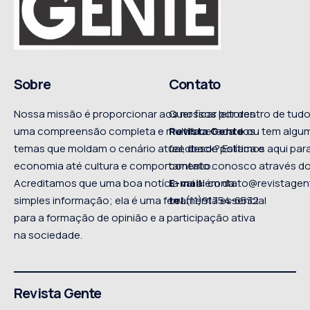
Sobre
Contato
Nossa missão é proporcionar aos nossos leitores
Quer ficar por dentro de tu
uma compreensão completa e multifacetada dos
Revista Gente
ou tem algum
temas que moldam o cenário atual, desde política e
feedback? Estamos aqui para
economia até cultura e comportamento.
contato conosco através do
Acreditamos que uma boa notícia vai além da
E-mail:
contato@revistagen
simples informação; ela é uma ferramenta essencial
tel
.(11)91754-6532
para a formação de opinião e a participação ativa
na sociedade.
Revista Gente